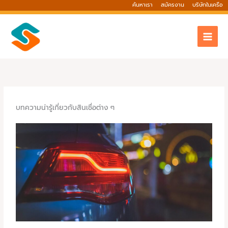
Skip
ค้นหาเรา
สมัครงาน
บริษัทในเครือ
to
content
บทความน่ารู้เกี่ยวกับสินเชื่อต่าง ๆ
P
P
P
P
P
P
P
P
P
P
a
a
a
a
a
a
a
a
a
a
g
g
g
g
g
g
g
g
g
g
e
e
e
e
e
e
e
e
e
e