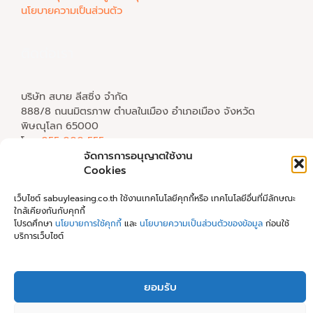
นโยบายความเป็นส่วนตัว
ติดต่อเรา
บริษัท สบาย ลีสซิ่ง จำกัด
888/8 ถนนมิตรภาพ ตำบลในเมือง อำเภอเมือง จังหวัด
พิษณุโลก 65000
โทร.
055 000 555
อีเมล
support@sabuyleasing.com
จัดการการอนุญาตใช้งาน
เลขประจำตัวผู้เสียภาษี 0655558001059
Cookies
เว็บไซต์ sabuyleasing.co.th ใช้งานเทคโนโลยีคุกกี้หรือ เทคโนโลยีอื่นที่มีลักษณะ
ใกล้เคียงกันกับคุกกี้
โปรดศึกษา
นโยบายการใช้คุกกี้
และ
นโยบายความเป็นส่วนตัวของข้อมูล
ก่อนใช้
บริการเว็บไซต์
นโยบายคุ้มครองข้อมูลส่วนบุคคล
ยอมรับ
Copyright © 2026 Sabuy Leasing Co., Ltd.