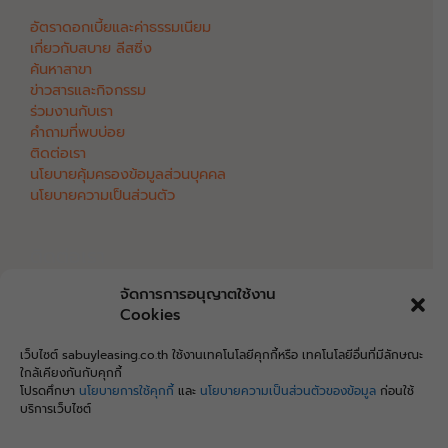
อัตราดอกเบี้ยและค่าธรรมเนียม
เกี่ยวกับสบาย ลีสซิ่ง
ค้นหาสาขา
ข่าวสารและกิจกรรม
ร่วมงานกับเรา
คำถามที่พบบ่อย
ติดต่อเรา
นโยบายคุ้มครองข้อมูลส่วนบุคคล
นโยบายความเป็นส่วนตัว
ติดต่อเรา
จัดการการอนุญาตใช้งาน
Cookies
บริษัท สบาย ลีสซิ่ง จำกัด
888/8 ถนนมิตรภาพ ตำบลในเมือง อำเภอเมือง จังหวัด
เว็บไซต์ sabuyleasing.co.th ใช้งานเทคโนโลยีคุกกี้หรือ เทคโนโลยีอื่นที่มีลักษณะ
พิษณุโลก 65000
ใกล้เคียงกันกับคุกกี้
โทร.
055 000 555
โปรดศึกษา
นโยบายการใช้คุกกี้
และ
นโยบายความเป็นส่วนตัวของข้อมูล
ก่อนใช้
อีเมล
support@sabuyleasing.com
บริการเว็บไซต์
เลขประจำตัวผู้เสียภาษี 0655558001059