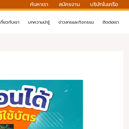
ค้นหาเรา
สมัครงาน
บริษัทในเครือ
เกี่ยวกับเรา
บทความน่ารู้
ข่าวสารและกิจกรรม
ติดต่อเรา