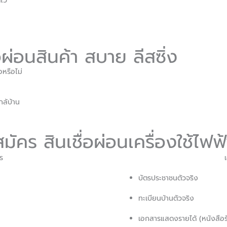
ิไว
ผ่อนสินค้า สบาย ลีสซิ่ง
อหรือไม่
กล้บ้าน
สมัคร สินเชื่อผ่อนเครื่องใช้ไฟฟ้
ร
บัตรประชาชนตัวจริง
ทะเบียนบ้านตัวจริง
เอกสารแสดงรายได้ (หนังสือร