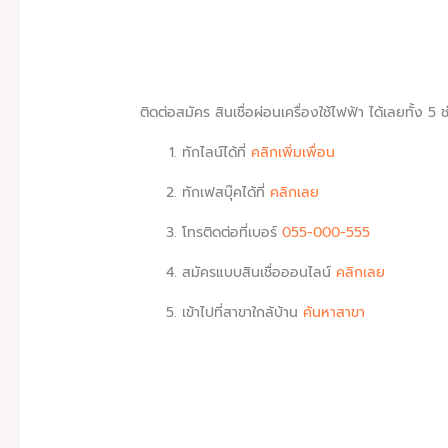
ติดต่อสมัคร สินเชื่อผ่อนเครื่องใช้ไฟฟ้า ได้เลยทั้ง 5
ทักไลน์ได้ที่
คลิกเพิ่มเพื่อน
ทักเฟสบุ๊คได้ที่
คลิกเลย
โทรติดต่อที่เบอร์
055-000-555
สมัครแบบสินเชื่อออนไลน์
คลิกเลย
เข้าไปที่สาขาใกล้บ้าน
ค้นหาสาขา