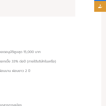
ยอดอนุมัติสูงสุด 15,000 บาท
ดอกเบี้ย 33% ต่อปี (ภายใต้บริษัทในเครือ)
ผ่อนนาน ผ่อนยาว 2 ปี
อกสารการสมัคร