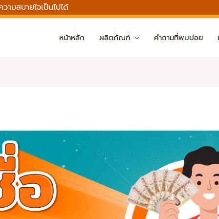
กความสบายใจเป็นไปได้
หน้าหลัก
ผลิตภัณฑ์
คำถามที่พบบ่อย