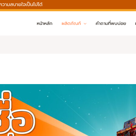
กความสบายใจเป็นไปได้
หน้าหลัก
ผลิตภัณฑ์
คำถามที่พบบ่อย