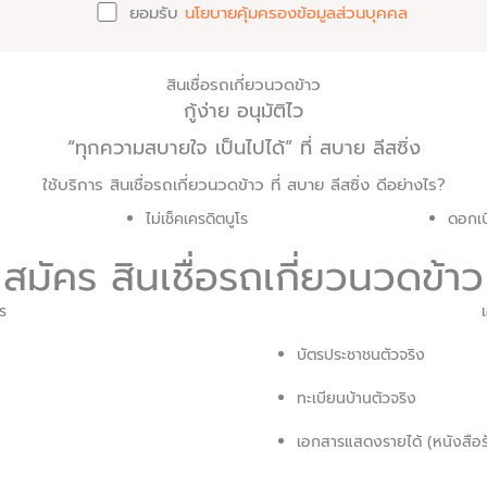
ยอมรับ
นโยบายคุ้มครองข้อมูลส่วนบุคคล
สินเชื่อรถเกี่ยวนวดข้าว
กู้ง่าย อนุมัติไว
“ทุกความสบายใจ เป็นไปได้” ที่ สบาย ลีสซิ่ง
ใช้บริการ สินเชื่อรถเกี่ยวนวดข้าว ที่ สบาย ลีสซิ่ง ดีอย่างไร?
ไม่เช็คเครดิตบูโร
ดอกเบ
สมัคร สินเชื่อรถเกี่ยวนวดข้าว
ร
บัตรประชาชนตัวจริง
ทะเบียนบ้านตัวจริง
เอกสารแสดงรายได้ (หนังสือร