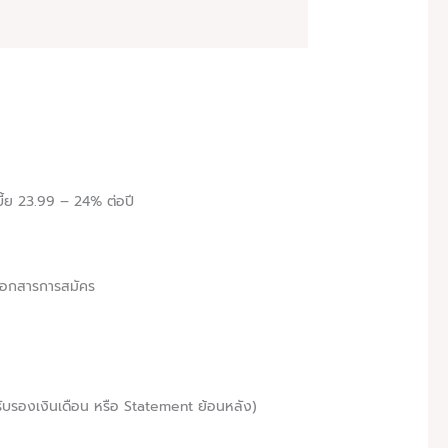
ี้ย 23.99 – 24% ต่อปี
เอกสารการสมัคร
ับรองเงินเดือน หรือ Statement ย้อนหลัง)