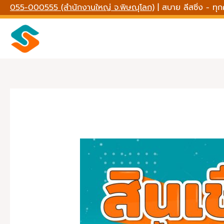
Skip
055-000555 (สำนักงานใหญ่ จ.พิษณุโลก)
| สบาย ลีสซิ่ง - ทุ
to
content