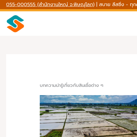
Skip
055-000555 (สำนักงานใหญ่ จ.พิษณุโลก)
| สบาย ลีสซิ่ง - ทุ
to
content
บทความน่ารู้เกี่ยวกับสินเชื่อต่าง ๆ