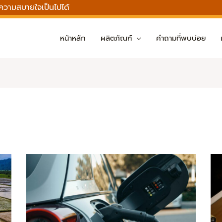
กความสบายใจเป็นไปได้
หน้าหลัก
ผลิตภัณฑ์
คำถามที่พบบ่อย
P
P
P
P
P
P
P
P
P
P
a
a
a
a
a
a
a
a
a
a
g
g
g
g
g
g
g
g
g
g
e
e
e
e
e
e
e
e
e
e