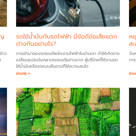
ิญ
รถใช้น้ำมันกับรถไฟฟ้า มีข้อดีข้อเสียแตก
หย
ต่างกันอย่างไร?
สะ
ข้าว
การเข้ามาของรถยนต์พลังงานไฟฟ้าในบ้านเรา ทำให้เกิดการ
วัน
น
เปลี่ยนแปลงในตลาดรถยนต์อย่างมาก ผู้บริโภคที่ใช้งานรถ
การ
ใช้น้ำมันหรือรถแบบสันดาปก็ให้ความสนใจ
อ่านต่อ »
อ่าน