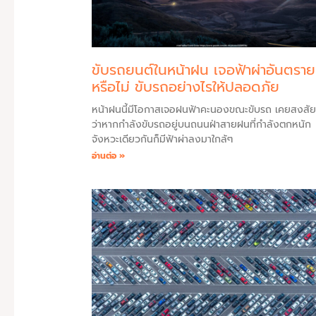
ขับรถยนต์ในหน้าฝน เจอฟ้าผ่าอันตราย
หรือไม่ ขับรถอย่างไรให้ปลอดภัย
หน้าฝนนี้มีโอกาสเจอฝนฟ้าคะนองขณะขับรถ เคยสงสั
ว่าหากกำลังขับรถอยู่บนถนนฝ่าสายฝนที่กำลังตกหนัก
จังหวะเดียวกันก็มีฟ้าผ่าลงมาใกล้ๆ
อ่านต่อ »