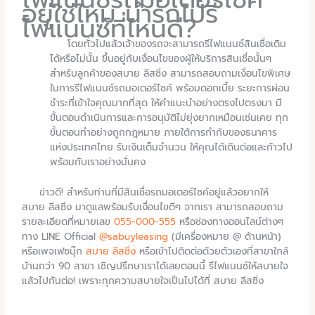
อยู่ใช่ไหม นำรถไปรี
ไฟแนนซ์ที่ไหนดี?
โดยทั่วไปแล้วเจ้าของรถจะสามารถรีไฟแนนซ์สินเชื่อเดิม
ได้หรือไม่นั้น ขึ้นอยู่กับเงื่อนไขของผู้ให้บริการสินเชื่อนั้นๆ
สำหรับลูกค้าของสบาย ลีสซิ่ง สามารถสอบถามเงื่อนไขพิเศษ
ในการรีไฟแนนซ์รถมอเตอร์ไซค์ พร้อมดอกเบี้ย ระยะการผ่อน
ชำระที่เข้าใจคุณมากที่สุด ให้คำแนะนำอย่างตรงไปตรงมา มี
ขั้นตอนดำเนินการและการอนุมัติไม่ยุ่งยากเหมือนเช่นเคย ทุก
ขั้นตอนทำอย่างถูกกฎหมาย ภายใต้การกำกับของธนาคาร
แห่งประเทศไทย รับเงินเต็มจำนวน ให้คุณได้เดินต่อและก้าวไป
พร้อมกับเราอย่างมั่นคง
ข่าวดี! สำหรับท่านที่มีสินเชื่อรถมอเตอร์ไซค์อยู่แล้วอยากให้
สบาย ลีสซิ่ง มาดูแลพร้อมรับเงื่อนไขดีๆ จากเรา สามารถสอบถาม
รายละเอียดที่หมายเลข
055-000-555
หรือช่องทางออนไลน์ต่างๆ
ทาง LINE Official
@sabuyleasing
(มีเครื่องหมาย @ ด้านหน้า)
หรือเพจเฟซบุ๊ก
สบาย ลีสซิ่ง
หรือเข้าไปติดต่อด้วยตัวเองที่สาขาใกล้
บ้านกว่า 90 สาขา เชิญปรึกษาเราได้เลยตอนนี้ รีไฟแนนซ์ให้สบายใจ
แล้วไปกันต่อ! เพราะทุกความสบายใจเป็นไปได้ที่ สบาย ลีสซิ่ง