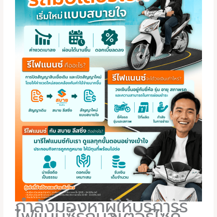
กำลังมองหาผู้ให้บริการรี
ไฟแนนซ์รถมอเตอร์ไซค์