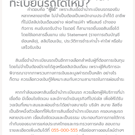
ทะเบียนรถได้ไหม?
คำตอบคือ
“กู้ได้”
เพราะสินเชื่อจำนำทะเบียนรถรองรับ
หลากหลายอาชีพ ไม่จำเป็นต้องเป็นพนักงานประจำก็ได้ อาชีพ
ที่ไม่มีสลิปเงินเดือนอย่าง พ่อค้าแม่ค้า ฟรีแลนซ์ เจ้าของ
กิจการ คนขับรถรับจ้าง ไรเดอร์ ก็สามารถยื่นขอสินเชื่อได้
โดยใช้เอกสารอื่นแทน เช่น Statement (รายการเดินบัญชี
ย้อนหลัง), สลิปโอนเงิน, ประวัติการชำระค่าน้ำ-ค่าไฟ หรือใบ
เสร็จรับเงิน
สินเชื่อจำนำทะเบียนรถเป็นอีกทางเลือกสำหรับผู้ที่ต้องการเงินทุน
โดยไม่จำเป็นต้องมีรายได้สูงหรือสลิปเงินเดือน เพราะผู้ให้บริการจะ
พิจารณาจากภาพรวมทางการเงินและมูลค่ารถเป็นหลัก อย่างไร
ก็ตาม ควรเลือกวงเงินกู้ให้เหมาะสมกับความสามารถในการผ่อนชำระ
หากกำลังมองหาสินเชื่อจำนำทะเบียนรถ ควรเลือกผู้ให้บริการที่น่า
เชื่อถือ มีเงื่อนไขชัดเจน และมีการดำเนินธุรกิจที่โปร่งใส เพื่อให้ได้รับ
วงเงินที่เหมาะสมและผ่อนชำระได้อย่างสบายใจ บริษัท สบาย ลีสซิ่ง
เป็นอีกหนึ่งตัวเลือกที่ให้บริการสินเชื่อจำนำทะเบียนรถ ครอบคลุมรถ
หลายประเภท เงื่อนไขชัดเจนและเป็นธรรม ประกอบกิจการภายใต้การ
กำกับของธนาคารแห่งประเทศไทยและกระทรวงการคลัง สอบถาม
รายละเอียดเพิ่มเติมได้ที่
055-000-555
หรือช่องทางออนไลน์ต่างๆ