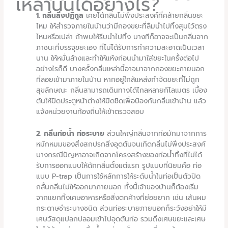
เหล่านั้นได้อย่างไร?
1. กลิ่นสิ่งปฏิกูล
เคยได้กลิ่นไม่พึงประสงค์ที่คล้ายกลิ่นขยะ
ไหม ให้สำรวจภายในบ้านว่ามีกองขยะที่ลืมนำไปทิ้งสุมไว้ตรง
ไหนหรือเปล่า ถ้าพบให้รีบนำไปทิ้ง บางทีก็อาจจะเป็นกลิ่นจาก
ภาชนะที่บรรจุขยะเอง ที่ไม่ได้รับการทำความสะอาดเป็นเวลา
นาน ให้หมั่นล้างและทำให้แห้งก่อนนำมาใส่ขยะในครั้งต่อไป
อย่างไรก็ดี บางครั้งกลิ่นเหล่านี้อาจมาจากกองขยะภายนอก
ที่ลอยเข้ามาภายในบ้าน หากอยู่ใกล้แหล่งกำจัดขยะที่ไม่ถูก
สุขลักษณะ กลิ่นสามารถเดินทางได้ไกลหลายกิโลเมตร เบื้อง
ต้นให้ปิดประตูหน้าต่างให้มิดชิดเพื่อป้องกันกลิ่นเข้าบ้าน แล้ว
แจ้งหน่วยงานท้องถิ่นให้เข้าตรวจสอบ
2. กลิ่นท่อน้ำ ท่อระบาย
ส่วนใหญ่กลิ่นจากท่อมักมาจากการ
หมักหมมของสิ่งสกปรกสิ่งอุดตันจนเกิดกลิ่นไม่พึงประสงค์
บางกรณีปัญหาอาจเกิดจากโครงสร้างของท่อน้ำทิ้งที่ไม่ได้
รับการออกแบบให้ดักกลิ่นตั้งแต่แรก รูปแบบที่นิยมคือ ท่อ
แบบ P-trap เป็นการใช้หลักการให้ระดับน้ำในท่อเป็นตัวปิด
กลั้นกลิ่นไม่ให้ออกมาภายนอก ทั้งนี้เจ้าของบ้านก็ต้องเริ่ม
จากแยกทิ้งเศษอาหารหรือสิ่งตกค้างที่ย่อยยาก เช่น เส้นผม
กระดาษชำระบางชนิด ส่วนท่อระบายภายนอกก็ระวังอย่าให้มี
เศษวัสดุแปลกปลอมเข้าไปอุดตันท่อ รวมถึงเศษขยะและเศษ