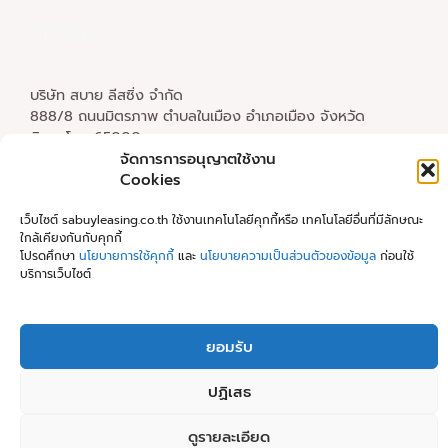
ติดต่อเรา
บริษัท สบาย ลีสซิ่ง จำกัด
888/8 ถนนมิตรภาพ ตำบลในเมือง อำเภอเมือง จังหวัด
พิษณุโลก 65000
โทร.
055 000 555
จัดการการอนุญาตใช้งาน
อีเมล
support@sabuyleasing.com
Cookies
เลขประจำตัวผู้เสียภาษี 0655558001059
เว็บไซต์ sabuyleasing.co.th ใช้งานเทคโนโลยีคุกกี้หรือ เทคโนโลยีอื่นที่มีลักษณะ
ใกล้เคียงกันกับคุกกี้
โปรดศึกษา
นโยบายการใช้คุกกี้
และ
นโยบายความเป็นส่วนตัวของข้อมูล
ก่อนใช้
บริการเว็บไซต์
นโยบายคุ้มครองข้อมูลส่วนบุคคล
ยอมรับ
Copyright © 2026 Sabuy Leasing Co., Ltd.
ปฏิเสธ
ดูรายละเอียด