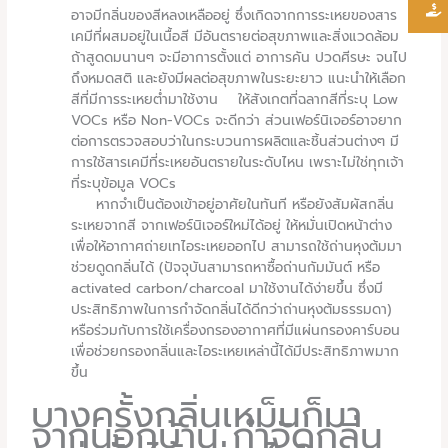
อาจมีกลิ่นของสีหลงเหลืออยู่ ซึ่งเกิดจากการระเหยของสาร
เคมีที่ผสมอยู่ในเนื้อสี มีอันตรายต่อสุขภาพและสิ่งแวดล้อม
ถ้าสูดดมนานๆ จะมีอาการตั้งแต่ อาการคัน ปวดศีรษะ จนไป
ถึงหมดสติ และยังมีผลต่อสุขภาพในระยะยาว แนะนำให้เลือก
สีที่มีการระเหยต่ำมาใช้งาน ให้สังเกตที่ฉลากสีที่ระบุ Low
VOCs หรือ Non-VOCs จะดีกว่า ส่วนเฟอร์นิเจอร์อาจยาก
ต่อการตรวจสอบว่าในกระบวนการผลิตและชิ้นส่วนต่างๆ มี
การใช้สารเคมีที่ระเหยอันตรายในระดับไหน เพราะไม่ใช่ทุกเจ้า
ที่ระบุข้อมูล VOCs
หากจำเป็นต้องเข้าอยู่อาศัยในทันที หรือยังสัมผัสกลิ่น
ระเหยจากสี จากเฟอร์นิเจอร์ใหม่ได้อยู่ ให้หมั่นเปิดหน้าต่าง
เพื่อให้อากาศถ่ายเทไอระเหยออกไป สามารถใช้ถ่านหุงต้มมา
ช่วยดูดกลิ่นได้ (ปัจจุบันสามารถหาซื้อถ่านกัมมันต์ หรือ
activated carbon/charcoal มาใช้งานได้ง่ายขึ้น ซึ่งมี
ประสิทธิภาพในการกำจัดกลิ่นได้ดีกว่าถ่านหุงต้มธรรมดา)
หรือร่วมกับการใช้เครื่องกรองอากาศที่มีแผ่นกรองคาร์บอน
เพื่อช่วยกรองกลิ่นและไอระเหยเหล่านี้ได้มีประสิทธิภาพมาก
ขึ้น
บางครั้งกลิ่นเหม็นก็มา
จากนอกบ้าน กำจัดกลิ่น