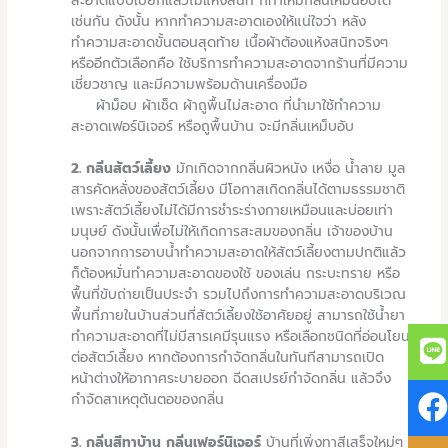
สะอาดแบบเปียกแล้วไม่แห้งสนิท ก็ทำให้มีกลิ่นเหม็นอับได้
เช่นกัน ดังนั้น หากทำความสะอาดเองให้แน่ใจว่า หลัง
ทำความสะอาดขั้นตอนสุดท้าย เนื้อผ้าต้องแห้งสนิทจริงๆ
หรืออีกตัวเลือกคือ ใช้บริการทำความสะอาดจากร้านที่มีความ
เชี่ยวชาญ และมีความพร้อมด้านเครื่องมือ
ผ้าม็อบ ผ้าเช็ด ผ้าถูพื้นไม่สะอาด ที่นำมาใช้ทำความ
สะอาดเฟอร์นิเจอร์ หรือถูพื้นบ้าน จะมีกลิ่นเหม็บอับ
2. กลิ่นสัตว์เลี้ยง
มักเกิดจากกลิ่นผิวหนัง เหงื่อ น้ำลาย มูล
สารคัดหลั่งของสัตว์เลี้ยง มีโอกาสเกิดกลิ่นได้ตามธรรมชาติ
เพราะสัตว์เลี้ยงไม่ได้มีการชำระร่างกายเหมือนและบ่อยเท่า
มนุษย์ ดังนั้นเพื่อไม่ให้เกิดการสะสมของกลิ่น เจ้าของบ้าน
นอกจากการอาบน้ำทำความสะอาดให้สัตว์เลี้ยงตามปกติแล้ว
ก็ต้องหมั่นทำความสะอาดของใช้ ของเล่น กระบะทราย หรือ
พื้นที่ขับถ่ายเป็นประจำ รวมไปถึงการทำความสะอาดบริเวณ
พื้นที่ภายในบ้านส่วนที่สัตว์เลี้ยงใช้อาศัยอยู่ สามารถใช้น้ำยา
ทำความสะอาดที่ไม่มีสารเคมีรุนแรง หรือเลือกชนิดที่อ่อนโยน
ต่อสัตว์เลี้ยง หากต้องการกำจัดกลิ่นในทันทีสามารถเปิด
หน้าต่างให้อากาศระบายออก ฉีดสเปรย์กำจัดกลิ่น แล้วจึง
กำจัดสาเหตุต้นตอของกลิ่น
3. กลิ่นสีทาบ้าน กลิ่นเฟอร์นิเจอร์
บ้านที่เพิ่งทาสีเสร็จใหม่ๆ