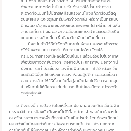
ใบไม้ด้วย ก่อนจะทิ้งน้ำลงท่อ หมั่นระบายสิ่งตกค้างและ
ทำความสะอาดท่อน้ำเป็นประจำ ด้วยวิธีใช้น้ำยาทำความ
สะอาดท่อแบบที่ไม่มีสารเคมีรุนแรงเกินไปจนกัดกร่อนวัสดุ
จนเสียหาย ใช้ผงจุลินทรีย์เพื่อกำจัดกลิ่น หรือถ้าเป็นท่อแบบ
มีกระบอก/จุกระบายของเสียแบบถอดออกได้ ให้นำมาล้างสิ่ง
สกปรกที่ตกค้างเสมอ อาจเปลี่ยนตะแกรงฝาท่อแบบเดิมเป็น
แบบตะแกรงกันกลิ่น เพื่อป้องกันกลิ่นท่อย้อนขึ้นมา
ปัจจุบันยังมีวิธีกำจัดกลิ่นภายในห้องแบบครอบจักรวาล
ที่ได้รับความนิยมมากขึ้น คือ การอบโอโซน โดยใช้
กระบวนการทางเคมีผลิตโอโซนขึ้นมา แล้วปล่อยไปในอากาศ
เพื่อช่วยกำจัดกลิ่นต่างๆ ได้อย่างมีประสิทธิภาพ นอกจากนี้
ยังสามารถกำจัดเชื้อโรคและก๊าซพิษในอากาศได้อีกด้วย ซึ่ง
แต่เดิมวิธีนี้ถูกใช้ในห้องทดลอง ห้องปฏิบัติการปลอดเชื้อมา
ก่อน การเลือกใช้วิธีนี้ภายในที่อยู่อาศัยต้องได้รับการควบคุม
เป็นพิเศษไม่ให้มีความเข้มข้นมากเกินไปและมีความปลอดภัย
ต่อผู้อยู่อาศัย
มาถึงตรงนี้ การป้องกันไม่ให้สิ่งสกปรกสะสมจนเกิดกลิ่นไม่พึง
ประสงค์เป็นการป้องกันปัญหานี้ได้ดีที่สุด โดยเจ้าของบ้านต้องหมั่น
ดูแลรักษาความสะอาดพื้นที่ภายในบ้านเป็นประจำ โดยต้องระลึกอยู่
เสมอว่าเมื่อมีกลิ่นเท่ากับการมีสิ่งสกปรกอยู่ในบ้านแล้ว นอกจาก
การป้องกันไม่ให้เกิดกลิ่นแล้ว คือการกำจัดต้นเหตุของกลิ่น เพราะ