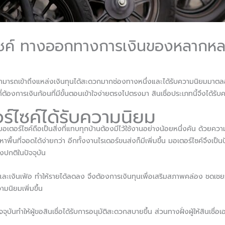
ร์ไซค์ ทางออกทางการเงินของหลากห
ที่สามารถเข้าถึงแหล่งเงินทุนได้สะดวกมากช่องทางหนึ่งและได้รับความนิยมมาต
ี่ต้องการเงินก้อนที่มีขั้นตอนเข้าใจง่ายตรงไปตรงมา สินเชื่อประเภทนี้จึงได้
อร์ไซค์ได้รับความนิยม
่ามอเตอร์ไซค์ถือเป็นสิ่งที่แทบทุกบ้านต้องมีไว้ใช้งานอย่างน้อยหนึ่งคัน ด้วย
ที่จอดได้ง่ายกว่า อีกทั้งงานไรเดอร์ขนส่งก็มีเพิ่มขึ้น มอเตอร์ไซค์จึงเป็น
องปกติในปัจจุบัน
งินเฟ้อ ทำให้รายได้ลดลง จึงต้องการเงินทุนเพื่อเสริมสภาพคล่อง ชดเชยราย
ามนิยมเพิ่มขึ้น
ุบันทำให้ผู้ขอสินเชื่อได้รับการอนุมัติสะดวกสบายขึ้น ส่วนทางฝั่งผู้ให้สินเชื่อเ